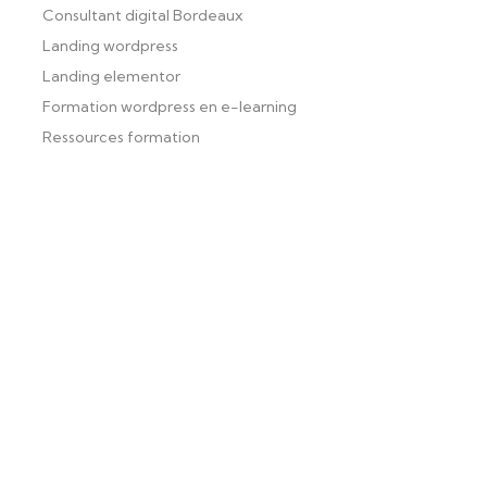
Consultant digital Bordeaux
Landing wordpress
Landing elementor
Formation wordpress en e-learning
Ressources formation
Formation wordpress Bordeaux
formation wordpress bordeaux
certification wordpress bordeaux
formation individuelle wordpress bordeaux
meilleure formation wordpress bordeaux