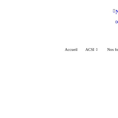
N
0
Accueil
ACSI
Nos f