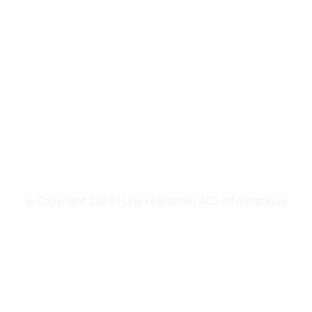
certification creation site internet bordeaux
Formation Fne
formation fne bordeaux
formation fne wordpress
formation fne web
fne formation transition numérique
fne formation transformation digitale
fne formation transition digitale
financement fne formation
aide fne formation
© Copyright 2024 | Une réalisation ACS Informatique