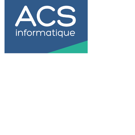
Formation wordpress Bordeaux
formation wordpress bordeaux
certification wordpress bordeaux
formation individuelle wordpress bordeaux
meilleure formation wordpress bordeaux
formation perfectionnement wordpress bordeaux
formation initiation wordpress bordeaux
formation personnalisée wordpress bordeaux
formation sur mesure wordpress bordeaux
tarif formation wordpress bordeaux
formation fne wordpress bordeaux
formation à distance wordpress bordeaux