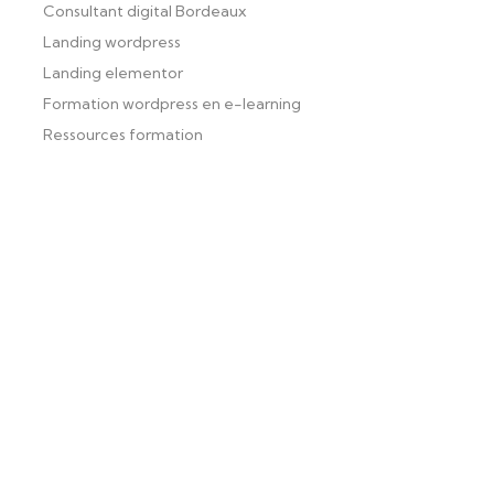
Consultant digital Bordeaux
Landing wordpress
Landing elementor
Formation wordpress en e-learning
Ressources formation
Formation wordpress Bordeaux
formation wordpress bordeaux
certification wordpress bordeaux
formation individuelle wordpress bordeaux
meilleure formation wordpress bordeaux
formation perfectionnement wordpress bordeaux