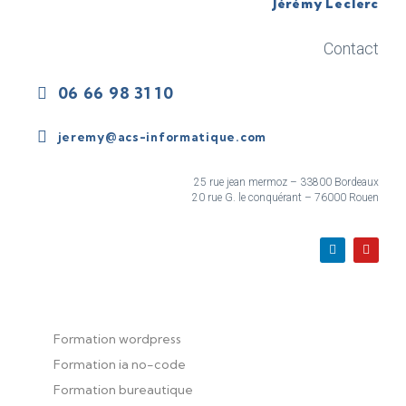
Jérémy Leclerc
Contact
06 66 98 31 10
jeremy@acs-informatique.com
25 rue jean mermoz – 33800 Bordeaux
20 rue G. le conquérant – 76000 Rouen
Formation wordpress
Formation ia no-code
Formation bureautique